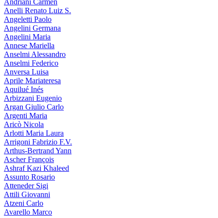
Andriani Carmen
Anelli Renato Luiz S.
Angeletti Paolo
Angelini Germana
Angelini Maria
Annese Mariella
Anselmi Alessandro
Anselmi Federico
Anversa Luisa
Aprile Mariateresa
Aquilué Inés
Arbizzani Eugenio
Argan Giulio Carlo
Argenti Maria
Aricò Nicola
Arlotti Maria Laura
Arrigoni Fabrizio F.V.
Arthus-Bertrand Yann
Ascher François
Ashraf Kazi Khaleed
Assunto Rosario
Atteneder Sigi
Attili Giovanni
Atzeni Carlo
Avarello Marco