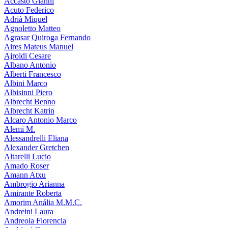
Accasto Gianni
Acuto Federico
Adrià Miquel
Agnoletto Matteo
Agrasar Quiroga Fernando
Aires Mateus Manuel
Ajroldi Cesare
Albano Antonio
Alberti Francesco
Albini Marco
Albisinni Piero
Albrecht Benno
Albrecht Katrin
Alcaro Antonio Marco
Alemi M.
Alessandrelli Eliana
Alexander Gretchen
Altarelli Lucio
Amado Roser
Amann Atxu
Ambrogio Arianna
Amirante Roberta
Amorim Anália M.M.C.
Andreini Laura
Andreola Florencia