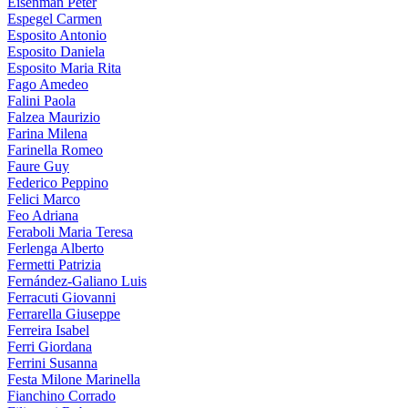
Eisenman Peter
Espegel Carmen
Esposito Antonio
Esposito Daniela
Esposito Maria Rita
Fago Amedeo
Falini Paola
Falzea Maurizio
Farina Milena
Farinella Romeo
Faure Guy
Federico Peppino
Felici Marco
Feo Adriana
Feraboli Maria Teresa
Ferlenga Alberto
Fermetti Patrizia
Fernández-Galiano Luis
Ferracuti Giovanni
Ferrarella Giuseppe
Ferreira Isabel
Ferri Giordana
Ferrini Susanna
Festa Milone Marinella
Fianchino Corrado