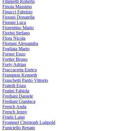
Filippetti Roberto
Finoia Massimo
Finucci Fabrizio
Fiorani Donatella
Fiorani Luca
Fiorentino Mario
Fiorini Stefano
Flora Nicola
Floriani Alessandra
Fogliata Mario
Forner Enzo
Fortier Bruno
Forty Adrian
Fraccacreta Enrico
Frampton Kenneth
Franchetti Pardo Vittorio
Frateili Enzo
Fratini Fabiola
Frediani Daniele
Frediani Gianluca
French Anda
French Jenny
Frighi Luigi
Frommel Christoph Luitpold
Funiciello Renato