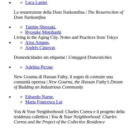
Luca Lanini
La resurrezione della Dom Narkomfina |
The Resurrection of
Dom Narkomfina
Taishin Shiozaki
,
Ryosuke Motohashi
Living in the Aging City. Notes and Practices from Tokyo
Atxu Amann
,
Andrés Cánovas
Domesticidades sin etiquetar |
Untagged Domesticities
Adelina Picone
New Gourna di Hassan Fathy, il sogno di costruire una
comunità operosa |
New Gourna, the Hassan Fathy’s Dream
of Building an Industrious Community
Edoardo Narne
,
Maria Francesca Lui
You & Your Neighborhood: Charles Correa e il progetto della
residenza collettiva |
You & Your Neighborhood: Charles
Correa and the Project of the Collective Residence