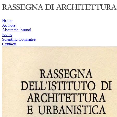
Home
Authors
About the journal
Issues
Scientific Commitee
Contacts