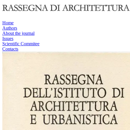
Home
Authors
About the journal
Issues
Scientific Commitee
Contacts