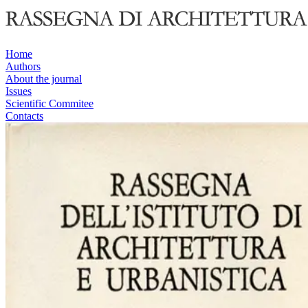
Home
Authors
About the journal
Issues
Scientific Commitee
Contacts