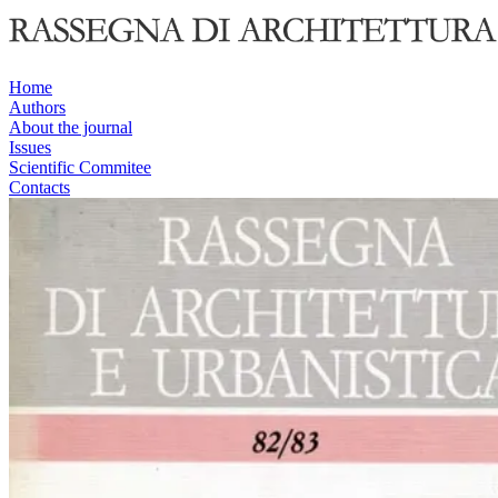
Home
Authors
About the journal
Issues
Scientific Commitee
Contacts