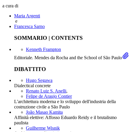
a cura di
Maria Argenti
e
Francesca Sarno
SOMMARIO | CONTENTS
Kenneth Frampton
Editoriale. Mendes da Rocha and the School of São Paulo
DIBATTITO
Hugo Segawa
Dialectical concrete
Renato Luiz S. Anelli
,
Felipe de Araujo Contier
L'architettura moderna e lo sviluppo dell'industria della
costruzione civile a São Paulo
João Masao Kamita
Affinità elettive: Affosso Eduardo Reidy e il brutalismo
paulista
Guilherme Wisnik