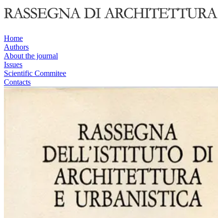
Home
Authors
About the journal
Issues
Scientific Commitee
Contacts