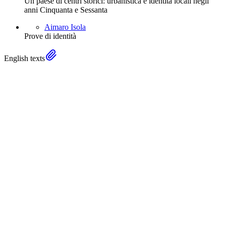
Un paese di centri storici: urbanistica e identità locali negli
anni Cinquanta e Sessanta
Aimaro Isola
Prove di identità
English texts